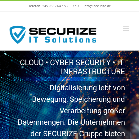
Skip
Telefon: +49 89 244 192 – 330
|
info@securize.de
to
content
CLOUD • CYBER-SECURITY • IT-
INFRASTRUCTURE
Digitalisierung lebt von
Bewegung, Speicherung und
Verarbeitung großer
Datenmengen. Die Unternehmen
der SECURIZE Gruppe bieten