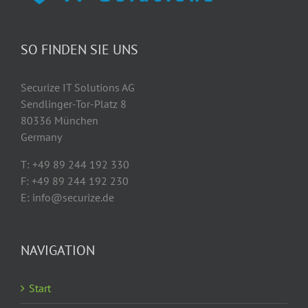
0,5
Mio.
eröffnet
SO FINDEN SIE UNS
Securize IT Solutions AG
Sendlinger-Tor-Platz 8
80336 München
Germany
T: +49 89 244 192 330
F: +49 89 244 192 230
E: info@securize.de
NAVIGATION
Start