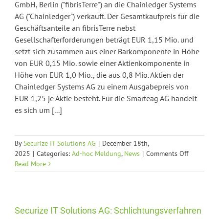
GmbH, Berlin ("fibrisTerre") an die Chainledger Systems
AG ("Chainledger") verkauft. Der Gesamtkaufpreis für die
Geschäftsanteile an fibrisTerre nebst
Gesellschafterforderungen beträgt EUR 1,15 Mio. und
setzt sich zusammen aus einer Barkomponente in Höhe
von EUR 0,15 Mio. sowie einer Aktienkomponente in
Höhe von EUR 1,0 Mio., die aus 0,8 Mio. Aktien der
Chainledger Systems AG zu einem Ausgabepreis von
EUR 1,25 je Aktie besteht. Für die Smarteag AG handelt
es sich um [...]
By
Securize IT Solutions AG
|
December 18th,
on
2025
|
Categories:
Ad-hoc Meldung
,
News
|
Comments Off
Tochterges
Read More
Smarteag
AG
verkauft
ihre
Securize IT Solutions AG: Schlichtungsverfahren
Mehrheits