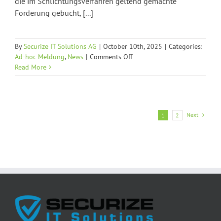
die im Schlichtungsverfahren geltend gemachte
Forderung gebucht, [...]
By
Securize IT Solutions AG
|
October 10th, 2025
|
Categories:
on
Ad-hoc Meldung
,
News
|
Comments Off
Securize
Read More
IT
Solutions
AG:
Schlichtungsverfahren
Next
1
2
gegen
Tochtergesellschaft
Diso
AG
wegen
behaupteter
Forderung
von
ca.
CHF