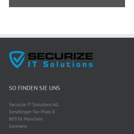
SO FINDEN SIE UNS
Securize IT Solutions AG
Sendlinger-Tor-Platz 8
80336 München
Germany