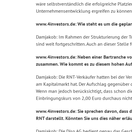
wäre selbstverständlich die erfolgreiche Plat
Unternehmensentwicklung ergreifen zu können
www.4investors.de: Wie steht es um die geplan
Damjakob: Im Rahmen der Strukturierung der Tra
sind weit fortgeschritten. Auch an dieser Stelle
www.4investors.de: Neben einer Bartranche von
zusammen. Wie kommt es zu diesem hohen Aufs
Damjakob: Die RNT-Verkäufer hatten bei der Ver
am Kapitalmarkt hat. Der Aufschlag gegenüber d
Wenn man jedoch berücksichtigt, dass schon die 
Einbringungskurs von 2,00 Euro durchaus nicht
www.4investors.de: Sie sprechen davon, dass d
RNT darstellt. Könnten Sie uns dies näher erlä
Damjakob: Die Diso AG bedient genau das Geschä