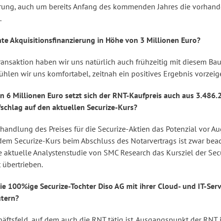
zierung, auch um bereits Anfang des kommenden Jahres die vorhan
.
te Akquisitionsfinanzierung in Höhe von 3 Millionen Euro?
nsaktion haben wir uns natürlich auch frühzeitig mit diesem Bau
 fühlen wir uns komfortabel, zeitnah ein positives Ergebnis vorzei
 6 Millionen Euro setzt sich der RNT-Kaufpreis auch aus 3.486.
chlag auf den aktuellen Securize-Kurs?
handlung des Preises für die Securize-Aktien das Potenzial vor A
em Securize-Kurs beim Abschluss des Notarvertrags ist zwar beacht
aktuelle Analystenstudie von SMC Research das Kursziel der Securi
 übertrieben.
ie 100%ige Securize-Tochter Diso AG mit ihrer Cloud- und IT-Se
utern?
ftsfeld, auf dem auch die RNT tätig ist. Ausgangspunkt der RNT 