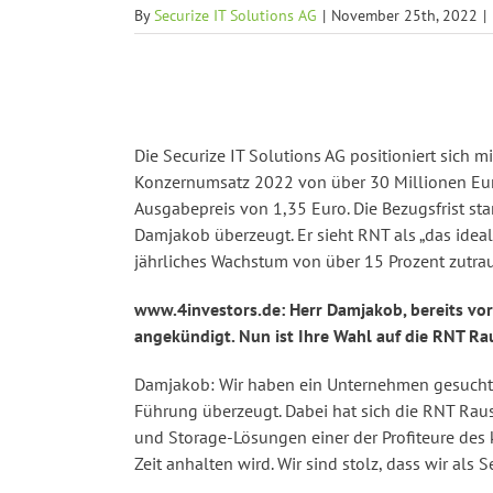
By
Securize IT Solutions AG
|
November 25th, 2022
|
Die Securize IT Solutions AG positioniert sic
Konzernumsatz 2022 von über 30 Millionen Euro 
Ausgabepreis von 1,35 Euro. Die Bezugsfrist star
Damjakob überzeugt. Er sieht RNT als „das idea
jährliches Wachstum von über 15 Prozent zutrau
www.4investors.de: Herr Damjakob, bereits vor 
angekündigt. Nun ist Ihre Wahl auf die RNT R
Damjakob: Wir haben ein Unternehmen gesucht, 
Führung überzeugt. Dabei hat sich die RNT Rausc
und Storage-Lösungen einer der Profiteure des 
Zeit anhalten wird. Wir sind stolz, dass wir al