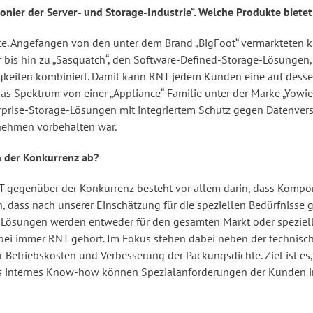
onier der Server- und Storage-Industrie“. Welche Produkte biete
tte. Angefangen von den unter dem Brand „BigFoot“ vermarkteten
r bis hin zu „Sasquatch“, den Software-Defined-Storage-Lösungen
gkeiten kombiniert. Damit kann RNT jedem Kunden eine auf desse
as Spektrum von einer „Appliance“-Familie unter der Marke „Yowi
erprise-Storage-Lösungen mit integriertem Schutz gegen Datenve
rnehmen vorbehalten war.
n der Konkurrenz ab?
 gegenüber der Konkurrenz besteht vor allem darin, dass Kompon
 dass nach unserer Einschätzung für die speziellen Bedürfnisse 
Lösungen werden entweder für den gesamten Markt oder speziell 
y) dabei immer RNT gehört. Im Fokus stehen dabei neben der techni
er Betriebskosten und Verbesserung der Packungsdichte. Ziel ist 
es internes Know-how können Spezialanforderungen der Kunden in