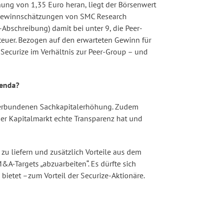
hung von 1,35 Euro heran, liegt der Börsenwert
e Gewinnschätzungen von SMC Research
Abschreibung) damit bei unter 9, die Peer-
teuer. Bezogen auf den erwarteten Gewinn für
Securize im Verhältnis zur Peer-Group – und
genda?
 verbundenen Sachkapitalerhöhung. Zudem
der Kapitalmarkt echte Transparenz hat und
u liefern und zusätzlich Vorteile aus dem
A-Targets „abzuarbeiten“. Es dürfte sich
ietet –zum Vorteil der Securize-Aktionäre.