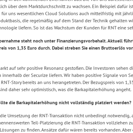
lich über dem Marktdurchschnitt zu wachsen. Ein Beispiel dafür i
 für uns wesentlichen Cloud Solutions auch mittelfristig mit jäh
roduktbasis, die regelmäßig auf dem Stand der Technik gehalten wi
ologie liefern. So ist das Wachstum der Kunden für RNT eine seh
ernahme steht noch unter Finanzierungsvorbehalt. Aktuell führt
is von 1,35 Euro durch. Dabei streben Sie einen Bruttoerlös von
rkt auf sehr positive Resonanz gestoßen. Die Investoren sehen di
innerhalb der Securize liefern. Wir haben positive Signale von S
RNT-Story bereits an uns herangetreten. Der Bezugspreis von 1,35
sind daher sehr optimistisch, was die Barkapitalerhöhung angeht.
ollte die Barkapitalerhöhung nicht vollständig platziert werden?
r die Umsetzung der RNT-Transaktion nicht unbedingt notwendig, ab
r nennenswerten Teil-Platzierung die RNT-Transaktion vollziehen 
Lösungen zu finden. Ansätze dafür wären bereits vorhanden. Aber 