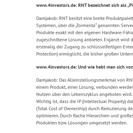
www.4investors.de: RNT bezeichnet sich als „Pi
Damjakob: RNT besitzt eine breite Produktpale
Systemen, über die „Tormenta“ genannten Serve
Produkte exakt mit den eigenen Hardware-Fähi
zugeschnittene Lösung anbieten. Ergänzt wird d
erstmalig der Zugang zu schlüsselfertigen Ent
Protection) ermöglicht, die bisher großen Unte
www.4investors.de: Und wie hebt man sich vo
Damjakob: Das Alleinstellungsmerkmal von RNT
einem Produkt, einer Lösung, verbunden werden,
Nutzen über den Lebenszyklus angeboten wird. 
Wichtig ist, dass die IP (Intellectual Propert
(Total Cost of Ownership) durch Reduzierung d
optimieren. Durch flache Hierarchien und groß
Produkten bzw. Lösungen umgesetzt werden.