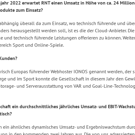
jahr 2022 erwartet RNT einen Umsatz in Höhe von ca. 24 Millione
odukte zum Einsatz?
ängig überall da zum Einsatz, wo technisch führende und über 
ers herausgestellt werden soll, ist es die der Cloud-Anbieter. 
 und technisch führende Leistungen offerieren zu können. Weitere
Bereich Sport und Online-Spiele.
 Kunden?
isch Europas führender Webhoster IONOS genannt werden, der seit
ge und im Sport konnte die Gesellschaft in diesem Jahr den Gew
e Storage- und Serverausstattung von VAR und Goal-Line-Technolog
chaft ein durchschnittliches jährliches Umsatz- und EBIT-Wachst
tisch?
 ein ähnliches dynamisches Umsatz- und Ergebniswachstum durcha
rung in den kommenden zwei Jahren aus. Die von uns adressierten 