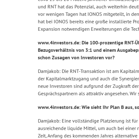
und RNT hat das Potenzial, auch weiterhin deut
vor wenigen Tagen hat IONOS mitgeteilt, in den
hat bei IONOS bereits eine große installierte P
Expansion notwendigen Erweiterungen die Techn
www.4investors.de: Die 100-prozentige RNT-Üb
Bezugsverhältnis von 3:1 und einem Ausgabepre
schon Zusagen von Investoren vor?
Damjakob: Die RNT-Transaktion ist am Kapitalma
der Kapitalmarktzugang und auch die Synergien 
neue Investoren sind aufgrund der Zugkraft der 
Gesprächspartnern als attraktiv angesehen. Wir 
www.4investors.de: Wie sieht Ihr Plan B aus, s
Damjakob: Eine vollständige Platzierung ist fü
ausreichende liquide Mittel, um auch bei eine
Zeit, Anfang des kommenden Jahres alternative 