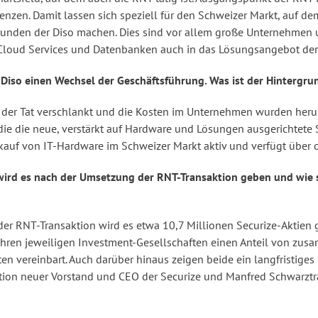
nzen. Damit lassen sich speziell für den Schweizer Markt, auf de
unden der Diso machen. Dies sind vor allem große Unternehmen u
Cloud Services und Datenbanken auch in das Lösungsangebot der 
 Diso einen Wechsel der Geschäftsführung. Was ist der Hintergru
der Tat verschlankt und die Kosten im Unternehmen wurden herun
die die neue, verstärkt auf Hardware und Lösungen ausgerichtete 
erkauf von IT-Hardware im Schweizer Markt aktiv und verfügt üb
 wird es nach der Umsetzung der RNT-Transaktion geben und wie 
r RNT-Transaktion wird es etwa 10,7 Millionen Securize-Aktien 
ren jeweiligen Investment-Gesellschaften einen Anteil von zusa
ten vereinbart. Auch darüber hinaus zeigen beide ein langfristige
aktion neuer Vorstand und CEO der Securize und Manfred Schwar