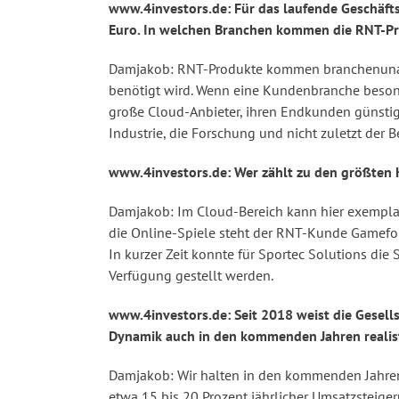
www.4investors.de: Für das laufende Geschäfts
Euro. In welchen Branchen kommen die RNT-Pr
Damjakob: RNT-Produkte kommen branchenunabh
benötigt wird. Wenn eine Kundenbranche besond
große Cloud-Anbieter, ihren Endkunden günstige
Industrie, die Forschung und nicht zuletzt der 
www.4investors.de: Wer zählt zu den größten
Damjakob: Im Cloud-Bereich kann hier exemplar
die Online-Spiele steht der RNT-Kunde Gamefor
In kurzer Zeit konnte für Sportec Solutions di
Verfügung gestellt werden.
www.4investors.de: Seit 2018 weist die Gesells
Dynamik auch in den kommenden Jahren realis
Damjakob: Wir halten in den kommenden Jahren
etwa 15 bis 20 Prozent jährlicher Umsatzsteige