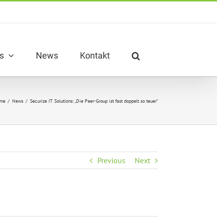
s
News
Kontakt
me
/
News
/
Securize IT Solutions: „Die Peer-Group ist fast doppelt so teuer“
Previous
Next