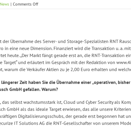
on
News
|
Comments Off
Securize
IT
Solutions:
„Die
Peer-
Group
h mit der Übernahme des Server- und Storage-Spezialisten RNT Ra
ist
in eine neue Dimension. Finanziert wird die Transaktion u. a. mi
fast
tet heute. „Der Markt fängt gerade erst an, die RNT-Transaktion ein
doppelt
le Target“ und erläutert im Gespräch mit der Redaktion von www.
so
t, warum die Verkäufer Aktien zu je 2,00 Euro erhalten und welche
teuer“
längerer Zeit haben Sie die Übernahme einer „operativen, bisher 
ausch GmbH gefallen. Warum?
das selbst wachstumsstark ist, Cloud und Cyber Security als Kom
h GmbH als das ideale Target erwiesen, das alle unsere Kriterien e
kräftigen Digitalisierungsschubs, der gerade erst begonnen hat 
s Securize IT Solutions AG die RNT-Gesellschafter von unserem Mo