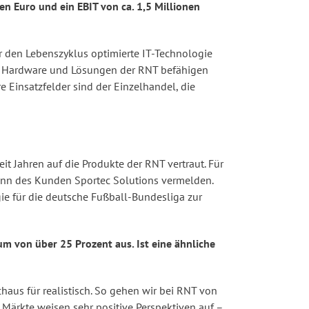
n Euro und ein EBIT von ca. 1,5 Millionen
den Lebenszyklus optimierte IT-Technologie
Die Hardware und Lösungen der RNT befähigen
 Einsatzfelder sind der Einzelhandel, die
 Jahren auf die Produkte der RNT vertraut. Für
inn des Kunden Sportec Solutions vermelden.
ie für die deutsche Fußball-Bundesliga zur
um von über 25 Prozent aus. Ist eine ähnliche
us für realistisch. So gehen wir bei RNT von
Märkte weisen sehr positive Perspektiven auf –