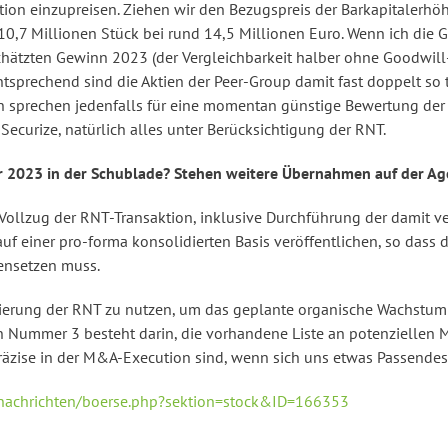
ktion einzupreisen. Ziehen wir den Bezugspreis der Barkapitalerhö
 10,7 Millionen Stück bei rund 14,5 Millionen Euro. Wenn ich di
hätzten Gewinn 2023 (der Vergleichbarkeit halber ohne Goodwill-
tsprechend sind die Aktien der Peer-Group damit fast doppelt so 
en sprechen jedenfalls für eine momentan günstige Bewertung der 
ecurize, natürlich alles unter Berücksichtigung der RNT.
r 2023 in der Schublade? Stehen weitere Übernahmen auf der A
 Vollzug der RNT-Transaktion, inklusive Durchführung der damit
uf einer pro-forma konsolidierten Basis veröffentlichen, so dass 
ensetzen muss.
ierung der RNT zu nutzen, um das geplante organische Wachstum z
 Nummer 3 besteht darin, die vorhandene Liste an potenziellen M&
zise in der M&A-Execution sind, wenn sich uns etwas Passendes b
/nachrichten/boerse.php?sektion=stock&ID=166353