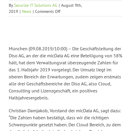
By
Securize IT Solutions AG
|
August 9th,
on
2019
|
News
|
Comments Off
[CN]
micData
AG:
Halbjahreszahlen
der
Mehrheitsbeteiligung
München (09.08.2019/10:00) – Die Geschäftsleitung der
Diso
Diso AG, an der die micData AG eine Beteiligung von 58%
AG
hält, hat dem Verwaltungsrat überzeugende Zahlen für
erfreulich
das 1. Halbjahr 2019 vorgelegt. Der Umsatz liegt im
oberen Bereich der Erwartungen, zudem zeigen erstmals
alle drei Geschäftsbereiche der Diso AG, also Cloud,
Consulting und Lizenzgeschäft, ein positives
Halbjahresergebnis.
Christian Damjakob, Vorstand der micData AG, sagt dazu:
“Die Zahlen haben bestätigt, dass wir die richtigen
Schwerpunkte gesetzt haben. Der Cloud Bereich, zu dem