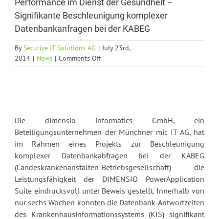
Performance im Dienst der Gesundheit –
Signifikante Beschleunigung komplexer
Datenbankanfragen bei der KABEG
By
Securize IT Solutions AG
|
July 23rd,
on
2014
|
News
|
Comments Off
mic
IT-
Beteiligung
dimensio
informatics
GmbH:
Die dimensio informatics GmbH, ein
Performance
Beteiligungsunternehmen der Münchner mic IT AG, hat
im
im Rahmen eines Projekts zur Beschleunigung
Dienst
komplexer Datenbankabfragen bei der KABEG
der
(Landeskrankenanstalten-Betriebsgesellschaft) die
Gesundheit
Leistungsfähigkeit der DIMENSIO PowerApplication
–
Suite eindrucksvoll unter Beweis gestellt. Innerhalb von
Signifikante
Beschleunigung
nur sechs Wochen konnten die Datenbank-Antwortzeiten
komplexer
des Krankenhausinformationssystems (KIS) signifikant