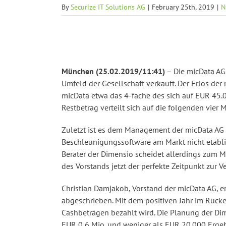
By
Securize IT Solutions AG
|
February 25th, 2019
|
N
München (25.02.2019/11:41)
– Die micData AG
Umfeld der Gesellschaft verkauft. Der Erlös de
micData etwa das 4-fache des sich auf EUR 45.0
Restbetrag verteilt sich auf die folgenden vier 
Zuletzt ist es dem Management der micData AG
Beschleunigungssoftware am Markt nicht etablie
Berater der Dimensio scheidet allerdings zum
des Vorstands jetzt der perfekte Zeitpunkt zur 
Christian Damjakob, Vorstand der micData AG, e
abgeschrieben. Mit dem positiven Jahr im Rücken
Cashbeträgen bezahlt wird. Die Planung der Dim
EUR 0,6 Mio. und weniger als EUR 20.000 Ergebn