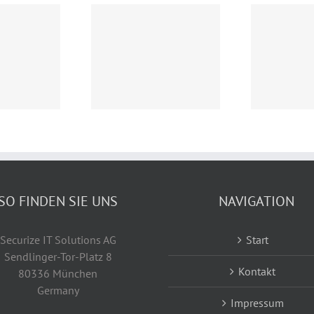
Secu
Securize IT Solutions AG:
Ve
ize IT Solutions AG:
Veräußerung von RNT
Ra
Vorläufige
Rausch GmbH und
der
chäftszahlen für
Erwerb der Smarteag AG
Au
2024
mit fibrisTerre
fo
SO FINDEN SIE UNS
NAVIGATION
Securize IT Solutions AG
Start
Sendlinger-Tor-Platz 8
Kontakt
80336 München
Germany
Impressum