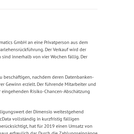
ormatics GmbH an eine Privatperson aus dem
Darlehensrückführung. Der Verkauf wird der
sind innerhalb von vier Wochen fällig. Der
 zu beschäftigen, nachdem deren Datenbanken-
r Gewinn erzielt. Der führende Mitarbeiter und
ner eingehenden Risiko-Chancen-Abschätzung
eiligungswert der Dimensio weitestgehend
ata vollständig in kurzfristig fälligen
erücksichtigt, hat für 2019 einen Umsatz von
haus erfreulich dar. Durch die Zahlungseingänge