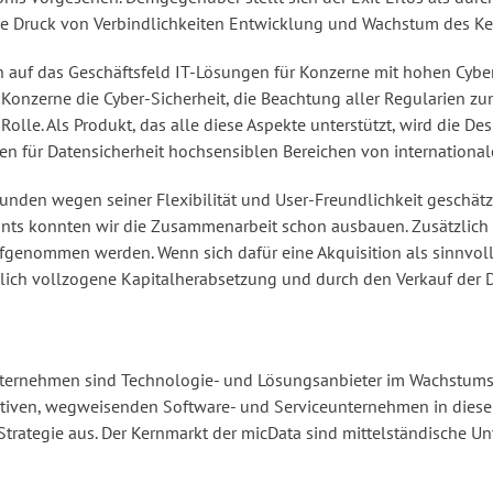
ne Druck von Verbindlichkeiten Entwicklung und Wachstum des Ker
ch auf das Geschäftsfeld IT-Lösungen für Konzerne mit hohen Cybe
r Konzerne die Cyber-Sicherheit, die Beachtung aller Regularien z
Rolle. Als Produkt, das alle diese Aspekte unterstützt, wird die D
 den für Datensicherheit hochsensiblen Bereichen von internatio
 Kunden wegen seiner Flexibilität und User-Freundlichkeit geschätz
nts konnten wir die Zusammenarbeit schon ausbauen. Zusätzlich s
genommen werden. Wenn sich dafür eine Akquisition als sinnvo
rzlich vollzogene Kapitalherabsetzung und durch den Verkauf der D
nternehmen sind Technologie- und Lösungsanbieter im Wachstums
ativen, wegweisenden Software- und Serviceunternehmen in dies
rategie aus. Der Kernmarkt der micData sind mittelständische 