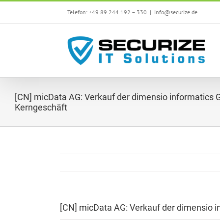
Skip
Telefon: +49 89 244 192 – 330
|
info@securize.de
to
content
[CN] micData AG: Verkauf der dimensio informatic
Kerngeschäft
[CN] micData AG: Verkauf der dimensio 