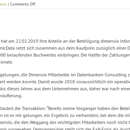
on
ews
|
Comments Off
[CN]
micData
AG:
Verkauf
der
dimensio
 hat am 22.02.2019 ihre Anteile an der Beteiligung dimensio inf
informatics
r micData setzt sich zusammen aus dem Kaufpreis zuzüglich einer 
GmbH
00 belaufenden Buchwertes einbringen. Die Hälfte der Zahlungen 
ermöglicht
Monate.
Fokus
auf
 gelungen, die Dimensio Mitarbeiter im Datenbanken-Consulting
Wachstum
rt werden konnte. Damit wurde 2018 voraussichtlich ein operative
im
 März dieses Jahres aus dem Unternehmen aus, daher war nach ei
Kerngeschäft
Veräußerung.
rläutert die Transaktion: “Bereits meine Vorgänger haben den Bet
 ist es mir gelungen, ein Ergebnis zu verhandeln, bei dem die micD
ensio, die den Weggang des wichtigsten Mitarbeiters noch nicht b
is vorgesehen. Demgegenüber stellt sich der Exit-Erlös als durc