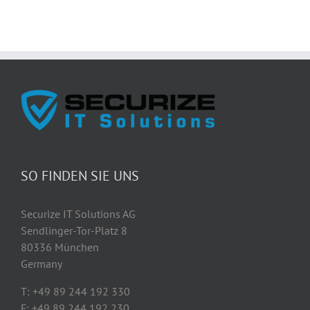
SO FINDEN SIE UNS
Securize IT Solutions AG
Sendlinger-Tor-Platz 8
80336 München
Germany
T: +49 89 244 192 330
F: +49 89 244 192 230