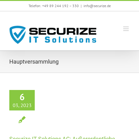
Skip
Telefon: +49 89 244 192 – 330
|
info@securize.de
to
content
Hauptversammlung
6
03, 2023
Securize IT Solutions AG: Außerordentliche