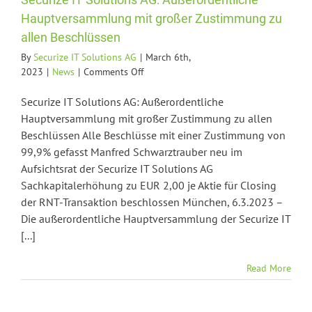
Hauptversammlung mit großer Zustimmung zu
allen Beschlüssen
By
Securize IT Solutions AG
|
March 6th,
on
2023
|
News
|
Comments Off
Securize
IT
Securize IT Solutions AG: Außerordentliche
Solutions
Hauptversammlung mit großer Zustimmung zu allen
AG:
Beschlüssen Alle Beschlüsse mit einer Zustimmung von
Außerordentliche
99,9% gefasst Manfred Schwarztrauber neu im
Hauptversammlung
Aufsichtsrat der Securize IT Solutions AG
mit
Sachkapitalerhöhung zu EUR 2,00 je Aktie für Closing
großer
der RNT-Transaktion beschlossen München, 6.3.2023 –
Zustimmung
zu
Die außerordentliche Hauptversammlung der Securize IT
allen
[...]
Beschlüssen
Read More